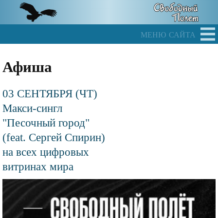
Skip
to
main
меню сайта
content
Афиша
03 СЕНТЯБРЯ (ЧТ)
Макси-сингл
"Песочный город"
(feat. Сергей Спирин)
на всех цифровых
витринах мира
Файл
изображения