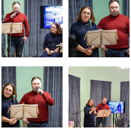
изображения
изображения
Файл
Файл
изображения
изображения