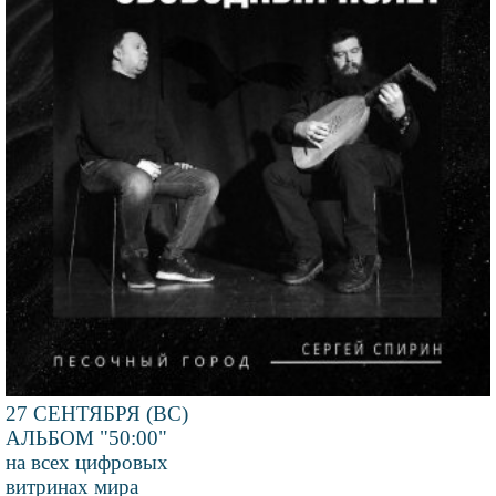
27 СЕНТЯБРЯ (ВС)
АЛЬБОМ "50:00"
на всех цифровых
витринах мира