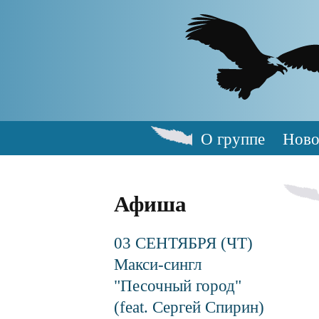
Skip
to
main
content
О группе
Ново
Main
navigation
Афиша
03 СЕНТЯБРЯ (ЧТ)
Макси-сингл
"Песочный город"
(feat. Сергей Спирин)