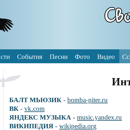
сти
События
Песни
Фото
Видео
Сс
Инт
БАЛТ МЬЮЗИК
-
bomba-piter.ru
ВК
-
vk.com
ЯНДЕКС МУЗЫКА -
music.yandex.ru
ВИКИПЕДИЯ -
wikipedia.org