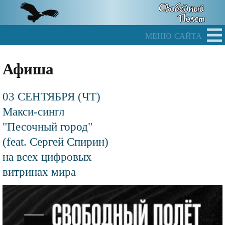
Skip
to
main
меню сайта
content
Афиша
03 СЕНТЯБРЯ (ЧТ)
Макси-сингл
"Песочный город"
(feat. Сергей Спирин)
на всех цифровых
витринах мира
Файл
изображения