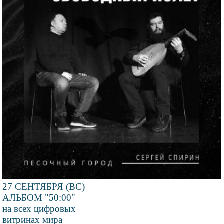
27 СЕНТЯБРЯ (ВС)
АЛЬБОМ "50:00"
на всех цифровых
витринах мира