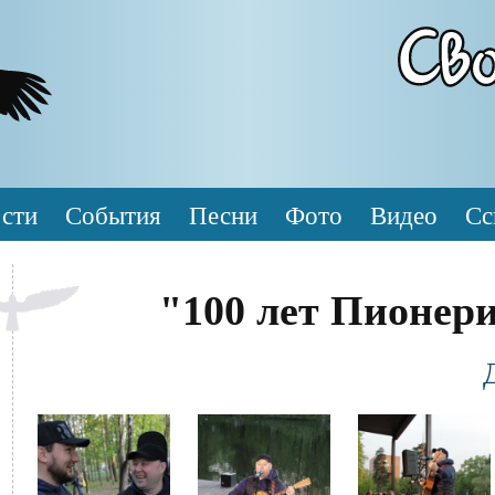
сти
События
Песни
Фото
Видео
Сс
"100 лет Пионер
Фотография
Файл
Файл
Файл
изображения
изображения
изображения