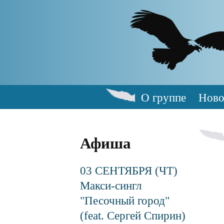
Skip
to
main
content
О группе
Ново
Main
navigation
Афиша
03 СЕНТЯБРЯ (ЧТ)
Макси-сингл
"Песочный город"
(feat. Сергей Спирин)