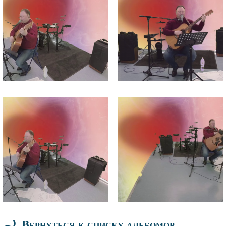
Файл
Файл
изображения
изображения
⤾
Вернуться к списку альбомов