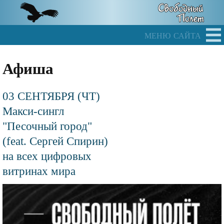
Skip
to
main
меню сайта
content
Афиша
03 СЕНТЯБРЯ (ЧТ)
Макси-сингл
"Песочный город"
(feat. Сергей Спирин)
на всех цифровых
витринах мира
Файл
изображения