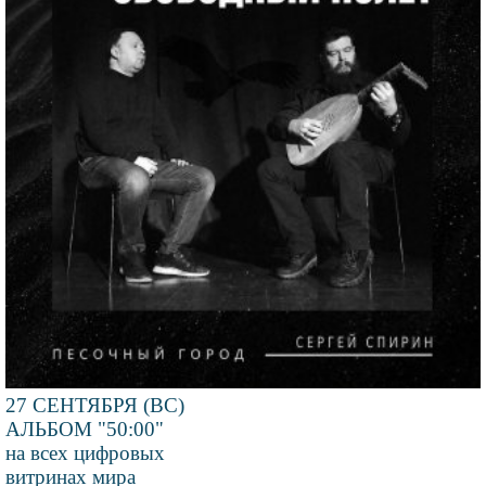
27 СЕНТЯБРЯ (ВС)
АЛЬБОМ "50:00"
на всех цифровых
витринах мира