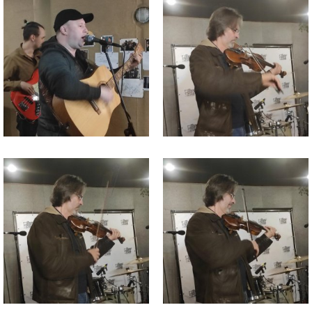
изображения
изображения
Файл
Файл
изображения
изображения