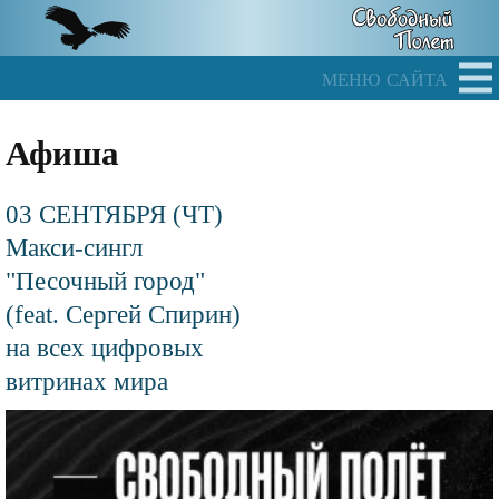
Skip
to
main
меню сайта
content
Афиша
03 СЕНТЯБРЯ (ЧТ)
Макси-сингл
"Песочный город"
(feat. Сергей Спирин)
на всех цифровых
витринах мира
Файл
изображения