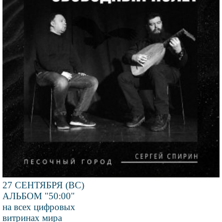
27 СЕНТЯБРЯ (ВС)
АЛЬБОМ "50:00"
на всех цифровых
витринах мира