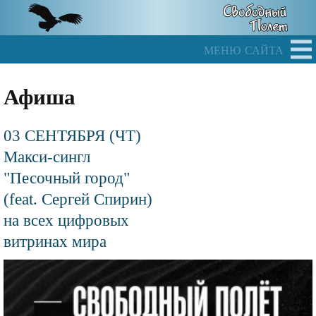
Skip
to
main
меню сайта
content
Афиша
03 СЕНТЯБРЯ (ЧТ)
Макси-сингл
"Песочный город"
(feat. Сергей Спирин)
на всех цифровых
витринах мира
Файл
изображения