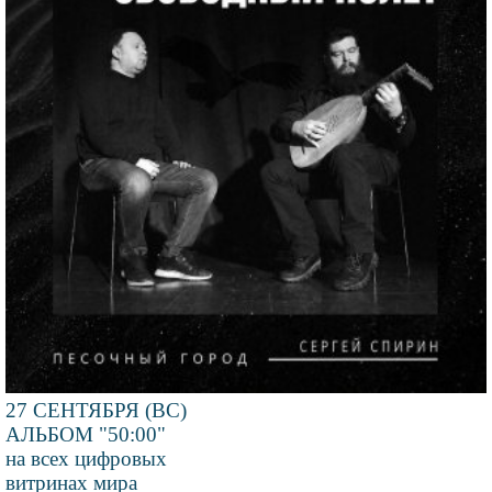
27 СЕНТЯБРЯ (ВС)
АЛЬБОМ "50:00"
на всех цифровых
витринах мира