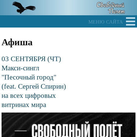
Skip
to
main
меню сайта
content
Афиша
03 СЕНТЯБРЯ (ЧТ)
Макси-сингл
"Песочный город"
(feat. Сергей Спирин)
на всех цифровых
витринах мира
Файл
изображения