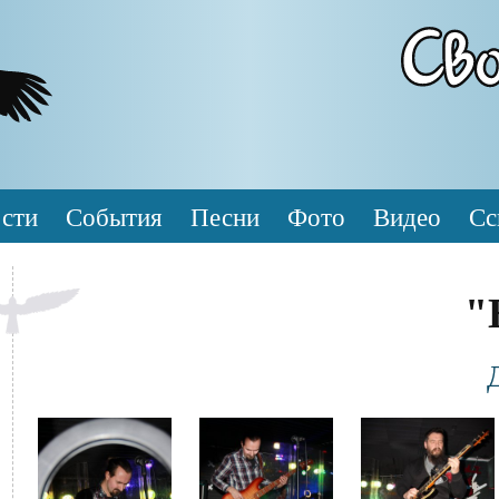
сти
События
Песни
Фото
Видео
Сс
"
Фотография
Файл
Файл
Файл
изображения
изображения
изображения