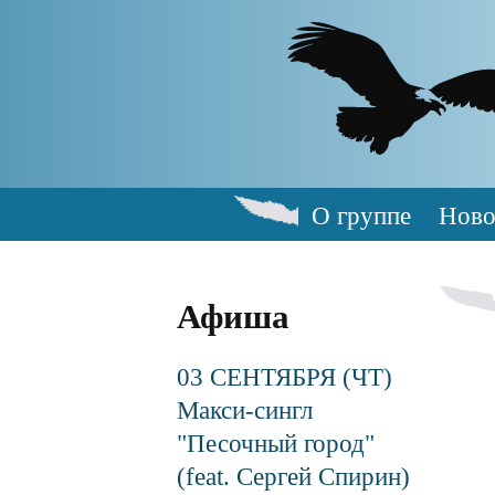
Skip
to
main
content
О группе
Ново
Main
navigation
Афиша
03 СЕНТЯБРЯ (ЧТ)
Макси-сингл
"Песочный город"
(feat. Сергей Спирин)