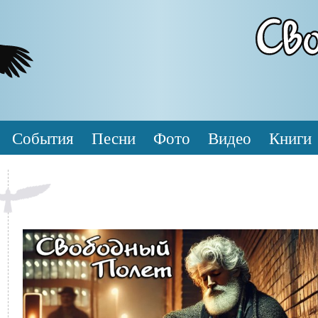
События
Песни
Фото
Видео
Книги
Обложка
Файл
диска
изображения