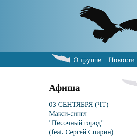
Skip
to
main
content
О группе
Новости
Main
navigation
Афиша
03 СЕНТЯБРЯ (ЧТ)
Макси-сингл
"Песочный город"
(feat. Сергей Спирин)