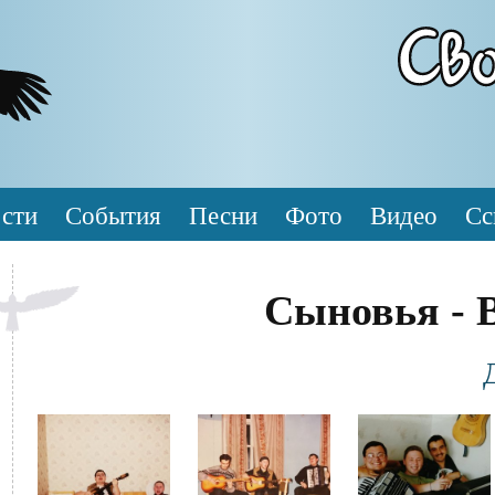
сти
События
Песни
Фото
Видео
Сс
Сыновья - 
Фотография
Файл
Файл
Файл
изображения
изображения
изображения