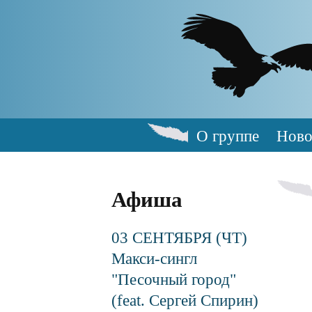
Skip
to
main
content
О группе
Ново
Main
navigation
Афиша
03 СЕНТЯБРЯ (ЧТ)
Макси-сингл
"Песочный город"
(feat. Сергей Спирин)