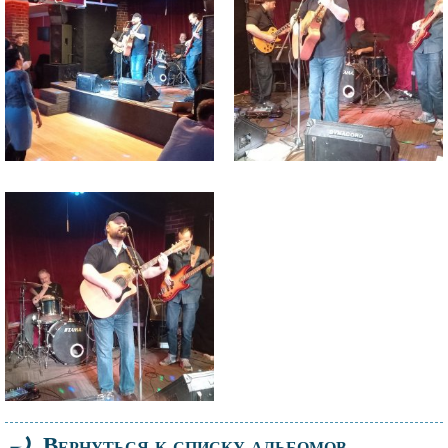
Файл
изображения
⤾
Вернуться к списку альбомов