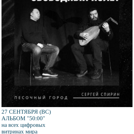
27 СЕНТЯБРЯ (ВС)
АЛЬБОМ "50:00"
на всех цифровых
витринах мира