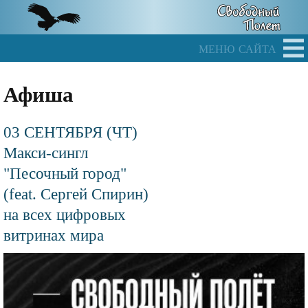
Skip
to
main
меню сайта
content
Афиша
03 СЕНТЯБРЯ (ЧТ)
Макси-сингл
"Песочный город"
(feat. Сергей Спирин)
на всех цифровых
витринах мира
Файл
изображения