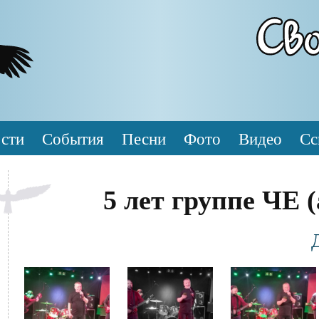
сти
События
Песни
Фото
Видео
Сс
5 лет группе ЧЕ 
Фотография
Файл
Файл
Файл
изображения
изображения
изображения