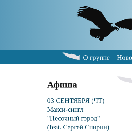
Skip
to
main
content
О группе
Ново
Main
navigation
Афиша
03 СЕНТЯБРЯ (ЧТ)
Макси-сингл
"Песочный город"
(feat. Сергей Спирин)