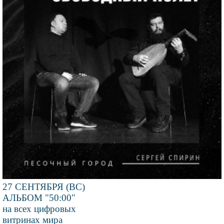
27 СЕНТЯБРЯ (ВС)
АЛЬБОМ "50:00"
на всех цифровых
витринах мира