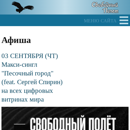
Skip
to
main
меню сайта
content
Афиша
03 СЕНТЯБРЯ (ЧТ)
Макси-сингл
"Песочный город"
(feat. Сергей Спирин)
на всех цифровых
витринах мира
Файл
изображения