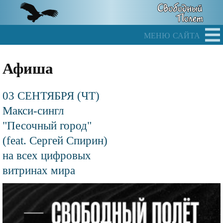
Skip
to
main
меню сайта
content
Афиша
03 СЕНТЯБРЯ (ЧТ)
Макси-сингл
"Песочный город"
(feat. Сергей Спирин)
на всех цифровых
витринах мира
Файл
изображения