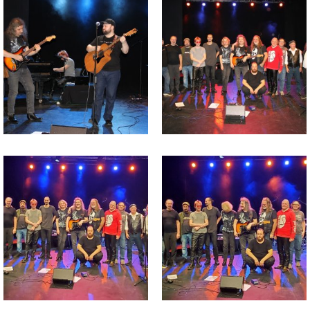
изображения
изображения
Файл
Файл
изображения
изображения