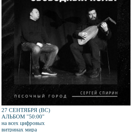
27 СЕНТЯБРЯ (ВС)
АЛЬБОМ "50:00"
на всех цифровых
витринах мира