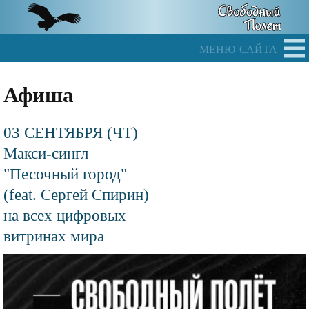
Skip
to
main
меню сайта
content
Афиша
03 СЕНТЯБРЯ (ЧТ)
Макси-сингл
"Песочный город"
(feat. Сергей Спирин)
на всех цифровых
витринах мира
Файл
изображения