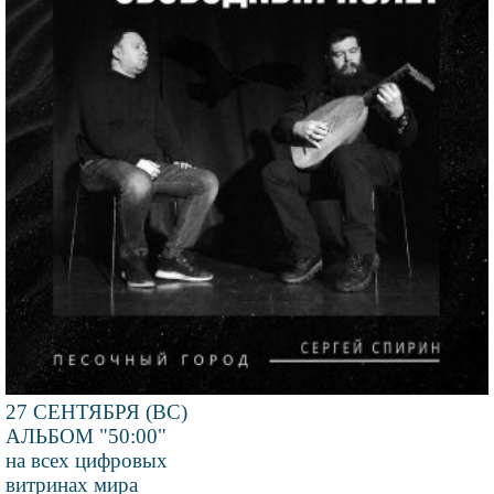
27 СЕНТЯБРЯ (ВС)
АЛЬБОМ "50:00"
на всех цифровых
витринах мира